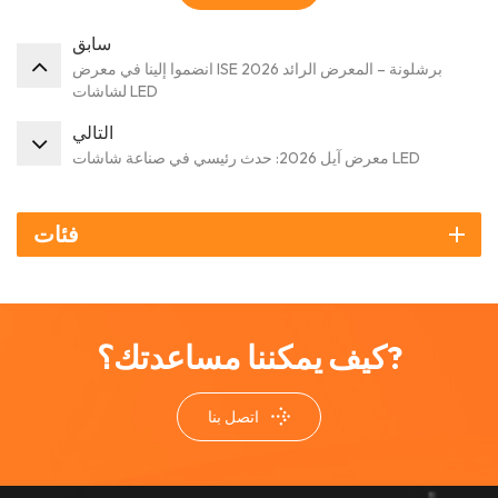
سابق
انضموا إلينا في معرض ISE 2026 برشلونة – المعرض الرائد
لشاشات LED
التالي
معرض آيل 2026: حدث رئيسي في صناعة شاشات LED
فئات
كيف يمكننا مساعدتك؟?
اتصل بنا