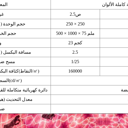
املة الألوان
المع
ص2.5
غر
250 × 250
حجم الوحدة (
500 × 1000 × 75 ملم
حجم الخز
23 كجم
و
2.5
مسافة البكسل (م
1/25
مسح ضو
160000
)
㎡
كثافة البكسل(النقاط/
)
㎡
السطوع(cd/
بضة
دائرة كهربائية متكاملة للقي
معدل التحديث (هر
ضم