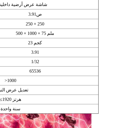
شاشة عرض أرضية داخلية ك
ص3.91
250 × 250
500 × 1000 × 75 ملم
23 كجم
3.91
1/32
65536
>1000
تعديل عرض الن
≤1920 هرتز
سنة واحدة