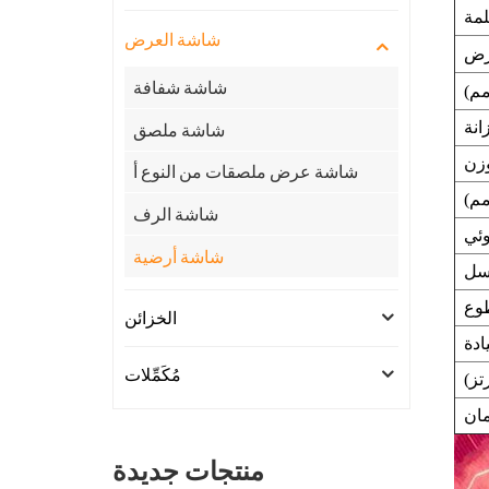
لمة
شاشة العرض
ض
شاشة شفافة
مم)
انة
شاشة ملصق
زن
شاشة عرض ملصقات من النوع أ
م)
شاشة الرف
ئي
شاشة أرضية
الخزائن
ادة
مُكَمِّلات
تز)
ان
منتجات جديدة