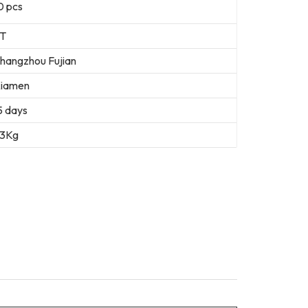
0 pcs
T
hangzhou Fujian
iamen
5 days
3Kg