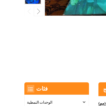
فئات
ج
الوحدات النمطية