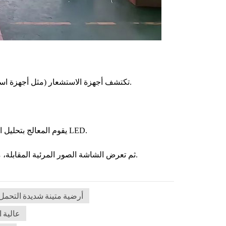
تكتشف أجهزة الاستشعار (مثل أجهزة استشعار الضغط أو البصرية) وجود شخص ما أو حركته أو ضغطه على الشاشة.
يقوم المعالج بتحليل البيانات في الوقت الحقيقي، وترجمة الحركة إلى تأثيرات تفاعلية على شاشة LED.
ثم تعرض الشاشة الصور المرئية المقابلة، مما يؤدي إلى إنشاء اتصال مباشر وسريع الاستجابة بين المستخدم والمحتوى.
شاشة LED أرضية متينة شديدة التحمل
أرضية LED