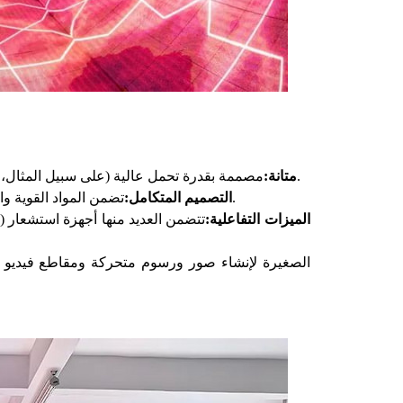
مصممة بقدرة تحمل عالية (على سبيل المثال، 1.5 طن/متر مربع)، مما يسمح للأشخاص بالمشي عليها دون حدوث أي ضرر.
متانة:
تضمن المواد القوية والتصميم الهيكلي إمكانية الدوس عليها ووظيفتها كشاشة على مستوى الأرض.
التصميم المتكامل:
الميزات التفاعلية:
تتضمن العديد منها أجهزة استشعار (