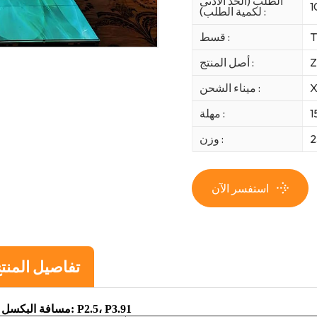
الطلب (الحد الأدنى
1
لكمية الطلب) :
T
قسط :
Z
أصل المنتج :
X
ميناء الشحن :
1
مهلة :
2
وزن :
استفسر الآن
تفاصيل المنت
مسافة البكسل (مم): P2.5، P3.91