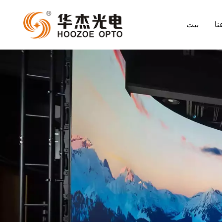
نا
بيت