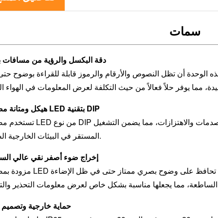
سمات
دقة البكسل والرؤية من مسافات ب
التي تبلغ 10 مم، تضمن هذه الوحدة أن تظل النصوص والأرقام والرموز قابلة للقراءة بوضوح ح
هيكل ومتانة مصابيح LED بتقنية DIP
تستخدم مصابيح LED من نوع DIP ذات بنية صلبة ولحام موثوق به ومقاومة قوية للص
المستقر في البيئات الخارجية الصعبة.
إخراج ضوء أصفر نقي عالي ال
مزودة بمصابيح LED صفراء عالية الكثافة توفر إضاءة نقية وجذابة للعين. تحافظ 
حماية خارجية وتصميم 