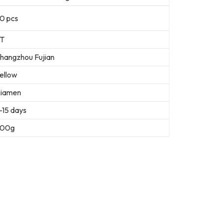
0 pcs
T
hangzhou Fujian
ellow
iamen
-15 days
400g