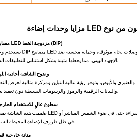
1. مصابيح LED مزدوجة الخط (DIP)
تستخدم وحدات DIP مصابيح LED مثبتة من خلال الثقوب والتي توفر بنية مادية قوية،
الإجهاد البيئي، مما يجعلها متينة بشكل استثنائي للتطبيقات الصعبة.
2. وضوح الشاشة أحادية الل
 والعنبري والأبيض، وتوفر رؤية عالية التباين ومركزة مثالية لعرض ال
والبيانات الرقمية والرموز والرسومات البسيطة دون تعقيد بصري.
3. سطوع عالٍ للاستخدام الخار
صُممت هذه الشاشة بمصابيح LED عالية الكثافة توفر إضاءة فائقة، مما يضمن وضوح القراءة حتى في ض
في ظل ظروف الإضاءة المحيطة الساطعة.
4. متانة خارجية قو