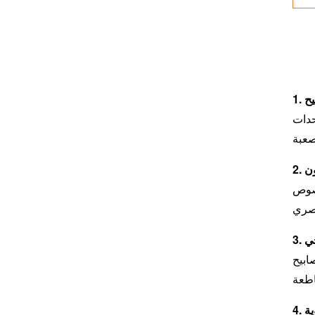
 ووصلات لحام موثوقة، وحماية محسنة ضد
ون
نصوص
جي
وء الشمس المباشر أو
ية