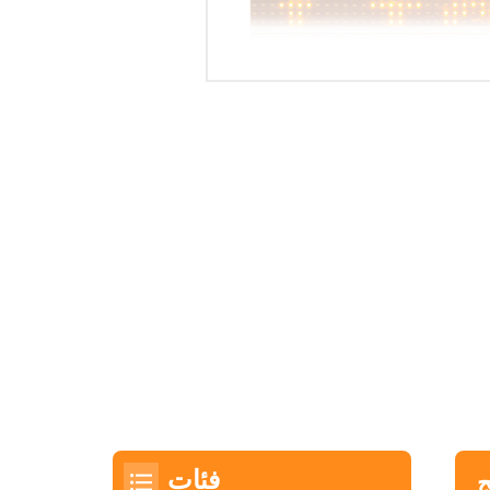
فئات
ج