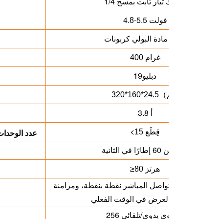
محرك تيار ثابت بمسح 1/4
-5.5 فولت
4.
8
مادة البولي كربونات (PC)
400 غرام
19
دبليو
مم)
（
320*160*24.5
3.8
أ
قِطَع
<
عدد الوحدات
15
أكثر من 60 إطارًا في الثانية
80 هرتز
≥
 الحاسوبي، والتواصل المباشر نقطة بنقطة، ومزامنة
الفيديو، والعرض في الوقت الفعلي
256 مستوى يدوي/تلقائي