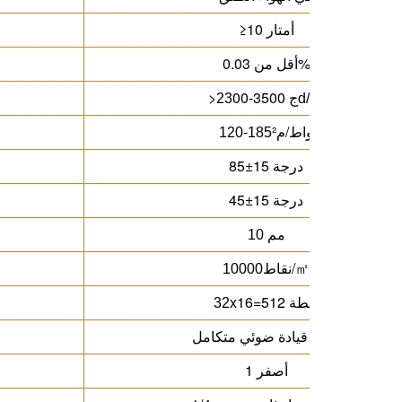
≥10 أمتار
أقل من 0.03%
00-3500 ج
>
23
d/
㎡
واط/م²
120
-185
85±15 درجة
45±15 درجة
10 مم
نقاط/
10000
㎡
x16=512 نقطة
32
نظام قيادة ضوئي متكامل
1 أصفر