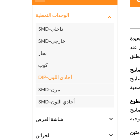
الوحدات النمطية
SMD-داخلي
عيدة
SMD-خارجي
تى عند
بحار
كوب
DIP-أحادي اللون
دمات والاهتزازات، مما يضمن التشغيل
SMD-مرن
سطوع
SMD-أحادي اللون
على وضوح بصري ممتاز حتى في ظل الإضاءة
شاشة العرض
متين
الخزائن