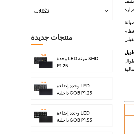
ئوية إلى +60 درجة مئوية. وهو
مُكَمِّلات
يانة
نظام
منتجات جديدة
طويل
وحدة LED مرنة SMD
اعة طوال
P1.25
وحدة إضاءة LED
داخلية GOB P1.25
وحدة إضاءة LED
داخلية GOB P1.53