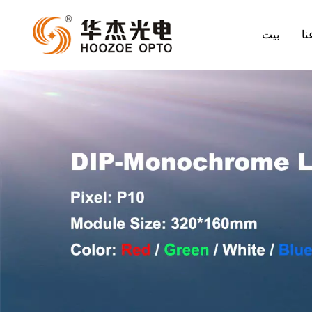
نا
بيت