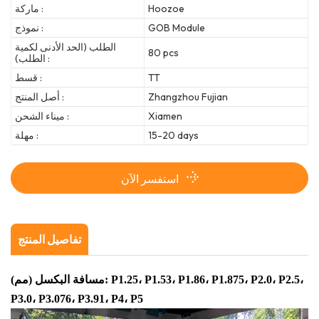
Hoozoe
ماركة :
GOB Module
نموذج :
الطلب (الحد الأدنى لكمية
80 pcs
الطلب) :
TT
قسط :
Zhangzhou Fujian
أصل المنتج :
Xiamen
ميناء الشحن :
15-20 days
مهلة :
استفسر الآن
تفاصيل المنتج
مسافة البكسل (مم): P1.25، P1.53، P1.86، P1.875، P2.0، P2.5،
P3.0، P3.076، P3.91، P4، P5