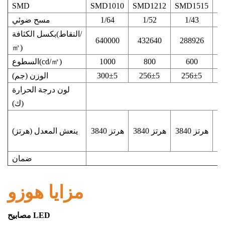
SMD
SMD1010
SMD1212
SMD1515
S
1/43
1/52
1/64
مسح ضوئي
الكثافة(النقاط/
بكسل
640000
432640
288926
㎡
)
600
800
1000
)
㎡
السطوع(cd/
256±5
256±5
300±5
الوزن (جم)
لون
درجة الحرارة
(ك)
3840 هرتز
3840 هرتز
3840 هرتز
ينعش
المعدل (هرتز)
ضمان
مزايا هوزو
مصابيح LED