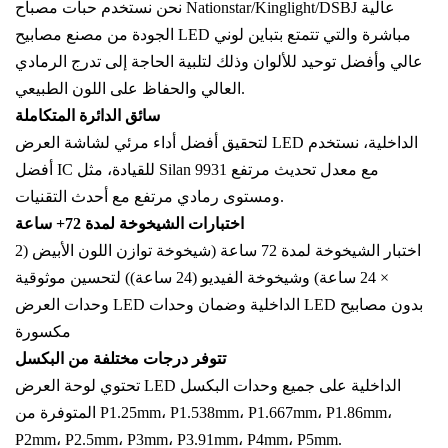
نحن نستخدم حبات مصباح Nationstar/Kinglight/DSBJ عالية
الجودة من مصنع مصابيح LED مباشرة والتي تتمتع بتباين لوني
عالي وأفضل توحيد للألوان وذلك لتلبية الحاجة إلى تدرج الرمادي
العالي والحفاظ على اللون الطبيعي.
سائق الدائرة المتكاملة
لتحقيق أفضل أداء مرئي لشاشة العرض LED الداخلية، نستخدم
أفضل IC للقيادة، مثل Silan 9931 مع معدل تحديث مرتفع
ومستوى رمادي مرتفع مع أحدث التقنيات.
اختبارات الشيخوخة لمدة 72+ ساعة
اختبار الشيخوخة لمدة 72 ساعة (شيخوخة توازن اللون الأبيض (2
× 24 ساعة) وشيخوخة الفيديو (24 ساعة)) لتحسين موثوقية
وحدات العرض LED الداخلية وضمان وحدات LED بدون مصابيح
مكسورة
تتوفر درجات مختلفة من البكسل
تحتوي لوحة العرض LED الداخلية على جميع وحدات البكسل
المتوفرة من P1.25mm، P1.538mm، P1.667mm، P1.86mm،
P2mm، P2.5mm، P3mm، P3.91mm، P4mm، P5mm.