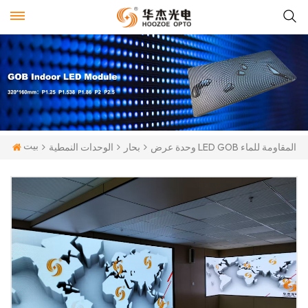
بيت
وحدة عرض LED GOB المقاومة للماء
بحار
الوحدات النمطية