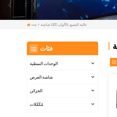
بيت
شاشة LED عالية التشبع بالألوان
فئات
الوحدات النمطية
شاشة العرض
الخزائن
مُكَمِّلات