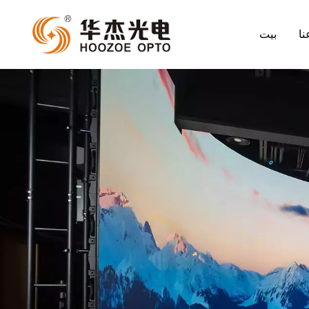
نا
بيت