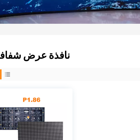
نافذة عرض شفاف