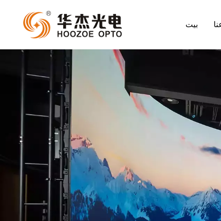
نا
بيت