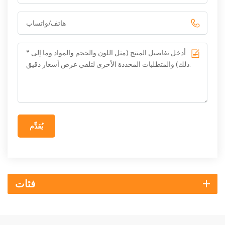
يُقدِّم
فئات