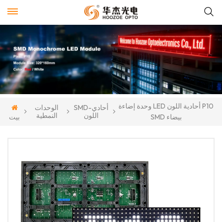
وحدة إضاءة LED أحادية اللون P10
SMD-أحادي
الوحدات
اللون
النمطية
SMD بيضاء
بيت