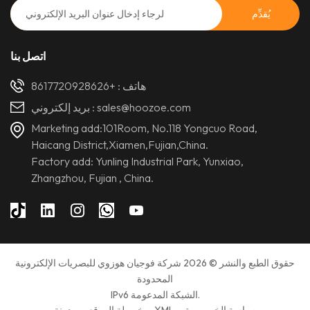
اتصل بنا
هاتف :
+8617720928626
sales@hoozoe.com
بريد إلكتروني :
Marketing add:101Room, No.118 Yongcuo Road,
Haicang District,Xiamen,Fujian,China.
Factory add: Yunling Industrial Park, Yunxiao,
Zhangzhou, Fujian , China.
حقوق الطبع والنشر © 2026 شركة فوجيان هوزوي للبصريات الإلكترونية
المحدودة
IPv6 الشبكة المدعومة.
سياسة الخصوصية
XML
خريطة الموقع
مدونة