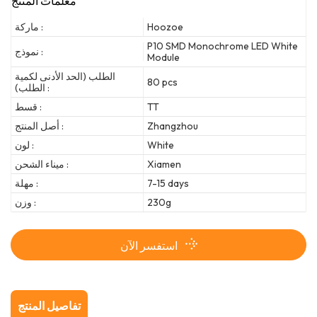
معلمات المنتج
Hoozoe
ماركة :
P10 SMD Monochrome LED White
نموذج :
Module
الطلب (الحد الأدنى لكمية
80 pcs
الطلب) :
TT
قسط :
Zhangzhou
أصل المنتج :
White
لون :
Xiamen
ميناء الشحن :
7-15 days
مهلة :
230g
وزن :
استفسر الآن
تفاصيل المنتج