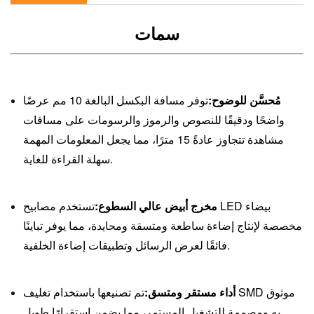
سمات
مُحسَّن للوضوح:
توفر مسافة البكسل البالغة 10 مم عرضًا
واضحًا ودقيقًا للنصوص والرموز والرسومات على مسافات
مشاهدة تتجاوز عادةً 15 مترًا، مما يجعل المعلومات المهمة
سهلة القراءة للغاية.
مخرج أبيض عالي السطوع:
تستخدم مصابيح LED بيضاء
مخصصة لإنتاج إضاءة ساطعة ومتسقة ومحايدة، مما يوفر تباينًا
فائقًا لعرض الرسائل وتطبيقات إضاءة الخلفية.
أداء مستقر ومتسق:
تم تصنيعها باستخدام تغليف SMD موثوق
به ومصممة للتشغيل المستمر، مما يضمن استقرارًا طويل