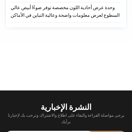
وحدة عرض أحادية اللون مخصصة توفر ضوءًا أبيض عالي
السطوع لعرض معلومات واضحة وعالية التباين في الأماكن
الوظيفية والعامة. تضمن مسافة البكسل البالغة 10 مم
وإخراج الضوء الأبيض الموحد قراءة ممتازة من مسافات
بعيدة وتأثيرًا بصريًا قويًا.
كيف يمكننا مساعدتك؟?
اتصل بنا
النشرة الإخبارية
يرجى مواصلة القراءة والبقاء على اطلاع والاشتراك ونرحب بك لإخبارنا
برأيك