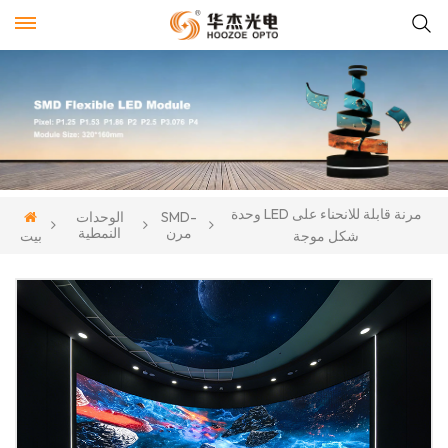
وحدة LED مرنة قابلة للانحناء على
SMD-
الوحدات
مرن
النمطية
شكل موجة
بيت