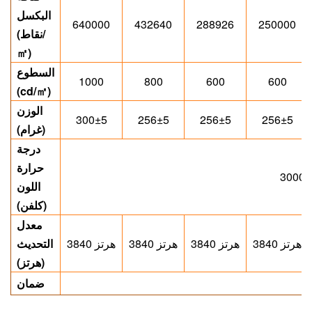
البكسل
640000
432640
288926
250000
(نقاط/
㎡
)
السطوع
1000
800
600
600
(cd/
㎡
)
الوزن
300±5
256±5
256±5
256±5
(غرام)
درجة
حرارة
اللون
(كلفن)
معدل
3840 هرتز
3840 هرتز
3840 هرتز
3840 هرتز
التحديث
(هرتز)
ضمان