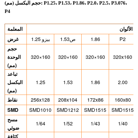
حجم البكسل (مم): P1.25، P1.53، P1.86، P2.0، P2.5، P3.076،
P4
ة الألوان
المعلمة
P2
1.86
ص1.53
1.25 بيزو
غرض
حجم
320x160
320×160
320×160
320×160
الوحدة
(مم)
تباعد
2.00
1.86
1.53
1.25
البكسل
(مم)
160x80
172x86
208x104
256x128
نقاط
SMD
SMD1010
SMD1212
SMD1515
SMD1515
مسح
1/64
1/52
1/43
1/40
ضوئي
كثافة