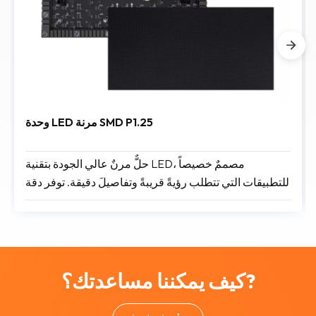
وحدة LED مرنة SMD P1.25
حلٌّ مرنٌ عالي الجودة بتقنية LED، مصممٌ خصيصاً
للتطبيقات التي تتطلب رؤيةً قريبةً وتفاصيلَ دقيقة. توفر دقة
البكسل البالغة 1.25 مم صوراً حادةً وخاليةً من التشويش،
مثاليةً للعروض الغامرة والإبداعية.
كيف يمكننا مساعدتك؟?