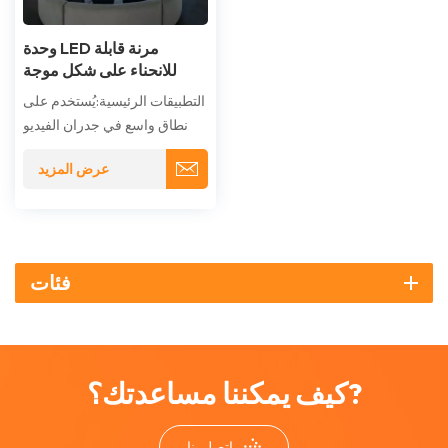
وحدة LED مرنة قابلة
للانحناء على شكل موجة
التطبيقات الرئيسية:يُستخدم على
نطاق واسع في جدران الفيديو
المنحنية والمتموجة،بيئات غامرة
عرض المزيد
(كهوف، أنفاق، وقباب)،التكامل
المعماري وتغليف الأعمدة،أعمال
فنية وإبداعية،تحسينات متاجر
التجزئة وصالات
العرض،استوديوهات البث والإنتاج
فئات
الافتراضي.
كيف يمكننا مساعدتك؟?
اتصل بنا